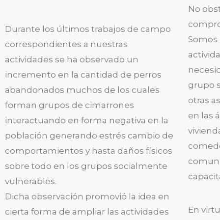
No obst
compro
Durante los últimos trabajos de campo
Somos P
correspondientes a nuestras
activid
actividades se ha observado un
necesid
incremento en la cantidad de perros
grupo 
abandonados muchos de los cuales
otras a
forman grupos de cimarrones
en las 
interactuando en forma negativa en la
viviend
población generando estrés cambio de
comedor
comportamientos y hasta daños físicos
comunit
sobre todo en los grupos socialmente
capacit
vulnerables.
Dicha observación promovió la idea en
En virt
cierta forma de ampliar las actividades