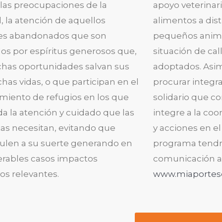
 las preocupaciones de la
apoyo veterinar
, la atención de aquellos
alimentos a dist
es abandonados que son
pequeños anima
os por espíritus generosos que,
situación de call
has oportunidades salvan sus
adoptados. Asi
has vidas, o que participan en el
procurar integra
miento de refugios en los que
solidario que co
da la atención y cuidado que las
integre a la co
as necesitan, evitando que
y acciones en el
len a su suerte generando en
programa tendrá
rables casos impactos
comunicación a 
os relevantes.
www.miaporteso