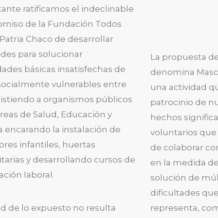
ante ratificamos el indeclinable
miso de la Fundación Todos
atria Chaco de desarrollar
ades para solucionar
La propuesta d
ades básicas insatisfechas de
denomina Masco
socialmente vulnerables entre
una actividad qu
sistiendo a organismos públicos
patrocinio de nu
áreas de Salud, Educación y
hechos signific
a encarando la instalación de
voluntarios que
es infantiles, huertas
de colaborar co
arias y desarrollando cursos de
en la medida de 
ación laboral.
solución de múlt
dificultades que
ud de lo expuesto no resulta
representa, co